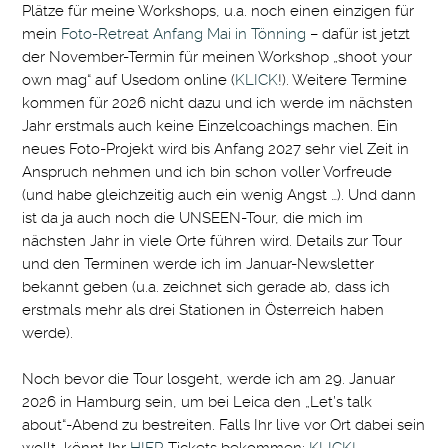
Plätze für meine Workshops, u.a. noch einen einzigen für
mein
Foto-Retreat Anfang Mai in Tönning
– dafür ist jetzt
der November-Termin für meinen Workshop „shoot your
own mag“ auf Usedom online (
KLICK
!). Weitere Termine
kommen für 2026 nicht dazu und ich werde im nächsten
Jahr erstmals auch keine Einzelcoachings machen. Ein
neues Foto-Projekt wird bis Anfang 2027 sehr viel Zeit in
Anspruch nehmen und ich bin schon voller Vorfreude
(und habe gleichzeitig auch ein wenig Angst …). Und dann
ist da ja auch noch die UNSEEN-Tour, die mich im
nächsten Jahr in viele Orte führen wird. Details zur Tour
und den Terminen werde ich im Januar-Newsletter
bekannt geben (u.a. zeichnet sich gerade ab, dass ich
erstmals mehr als drei Stationen in Österreich haben
werde).
Noch bevor die Tour losgeht, werde ich am 29. Januar
2026 in Hamburg sein, um bei Leica den „Let’s talk
about“-Abend zu bestreiten. Falls Ihr live vor Ort dabei sein
wollt, könnt Ihr
HIER
Tickets bekommen:
KLICK!