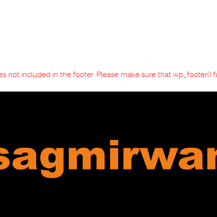
files not included in the footer. Please make sure that wp_footer()