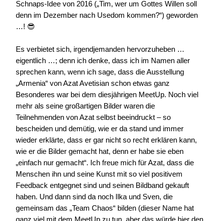
Schnaps-Idee von 2016 („Tim, wer um Gottes Willen soll
denn im Dezember nach Usedom kommen?“) geworden
…! 😎
Es verbietet sich, irgendjemanden hervorzuheben …
eigentlich …; denn ich denke, dass ich im Namen aller
sprechen kann, wenn ich sage, dass die Ausstellung
„Armenia“ von Azat Avetisian schon etwas ganz
Besonderes war bei dem diesjährigen MeetUp. Noch viel
mehr als seine großartigen Bilder waren die
Teilnehmenden von Azat selbst beeindruckt – so
bescheiden und demütig, wie er da stand und immer
wieder erklärte, dass er gar nicht so recht erklären kann,
wie er die Bilder gemacht hat, denn er habe sie eben
„einfach nur gemacht“. Ich freue mich für Azat, dass die
Menschen ihn und seine Kunst mit so viel positivem
Feedback entgegnet sind und seinen Bildband gekauft
haben. Und dann sind da noch Ilka und Sven, die
gemeinsam das „Team Chaos“ bilden (dieser Name hat
ganz viel mit dem MeetUp zu tun, aber das würde hier den