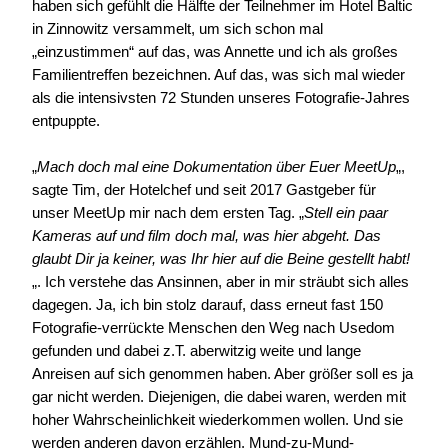
haben sich gefühlt die Hälfte der Teilnehmer im Hotel Baltic
in Zinnowitz versammelt, um sich schon mal
„einzustimmen“ auf das, was Annette und ich als großes
Familientreffen bezeichnen. Auf das, was sich mal wieder
als die intensivsten 72 Stunden unseres Fotografie-Jahres
entpuppte.
„
Mach doch mal eine Dokumentation über Euer MeetUp
„,
sagte Tim, der Hotelchef und seit 2017 Gastgeber für
unser MeetUp mir nach dem ersten Tag. „
Stell ein paar
Kameras auf und film doch mal, was hier abgeht. Das
glaubt Dir ja keiner, was Ihr hier auf die Beine gestellt habt!
„. Ich verstehe das Ansinnen, aber in mir sträubt sich alles
dagegen. Ja, ich bin stolz darauf, dass erneut fast 150
Fotografie-verrückte Menschen den Weg nach Usedom
gefunden und dabei z.T. aberwitzig weite und lange
Anreisen auf sich genommen haben. Aber größer soll es ja
gar nicht werden. Diejenigen, die dabei waren, werden mit
hoher Wahrscheinlichkeit wiederkommen wollen. Und sie
werden anderen davon erzählen. Mund-zu-Mund-