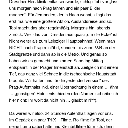
Dresdner Herzklinik entlassen wurde, schlug Tobi vor „lass
uns morgen nach Prag fahren und ein paar Bilder
machen“. Für Jemanden, der in Haan wohnt, klingt das
erst mal wie eine größere Aktion. Auslandsreise und so.
Tobi macht das aber regelmäßig. Morgens hin, abends
zurück. Weil das von Dresden aus quasi „um die Ecke“ ist.
Nicht weiter als zum Leipziger Hauptbahnhof. Wenn man
NICHT nach Prag reinfährt, sondern bis zum P&R an der
Stadtgrenze und dann ab in die Metro. Und genau so
haben wir es gemacht und kamen Samstag Mittag
entspannt in der Prager Innenstadt an. Zeitgleich mit einem
Tief, das ganz viel Schnee in die tschechische Hauptstadt
brachte. Wir hatten uns für die „extended version“ des
Prag-Aufenthalts inkl. einer Übernachtung in einem … ähm
… „günstigen“ Hotel entschieden (den Namen schreibe ich
hier nicht; Ihr wollt da nicht hin … glaubt mir!^^).
Da waren wir also. 24 Stunden Aufenthalt lagen vor uns.
Im Gepäck ein paar Tri-X – Filme. Rollfilme für Tobi, der
seine Lomo dabei hatte und Kleinbildfilme für mich; denn