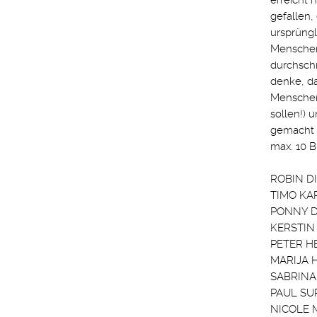
erreicht 
gefallen,
ursprüngl
Menschen
durchschn
denke, da
Menschen
sollen!) 
gemacht h
max. 10 B
ROBIN DI
TIMO KAR
PONNY DI
KERSTIN 
PETER HEI
MARIJA HE
SABRINA 
PAUL SUP
NICOLE M