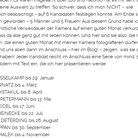
haben! Es waren insgesamt über 100 und natürlich ist es mir sehr
 eine Auswahl zu treffen. So schwer, dass ich mich NICHT – wie
ich beabsichtigt – auf 6 Kandidaten festlegen konnte. Am Ende s
 geworden – 5 Männer und 5 Frauen! Aus diesem Grund habe ic
ittliche Verweildauer der Kamera auf einen guten Monat verkürzt
ss da alle ganz gut mit leben können. Und hier sind sie also; die 
, die einen guten Monat mit meiner Kamera fotografieren dürfe
und uns allen dann im Anschluss – hier im Blog! – zeigen, was sie 
aben! Jeder Kandidat reicht im Anschluss eine Serie von mind. 
ildern mit Text ein, die ich hier präsentieren werde:
SSELKAMP bis 29. Januar
NATZ bis 4. März
STAKUL bis 8. April
PETERMANN bis 13. Mai
DEL bis 17. Juni
INECKE bis 22. Juli
DETERDING bis 26. August
PAN bis 30. September
ALEK bis 4. November