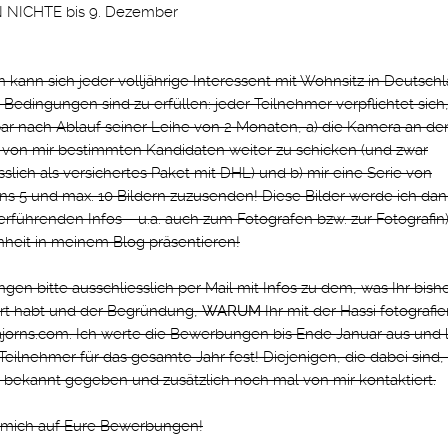
NICHTE bis 9. Dezember
kann sich jeder volljährige Interessent mit Wohnsitz in Deutschl
Bedingungen sind zu erfüllen: jeder Teilnehmer verpflichtet sich
ar nach Ablauf seiner Leihe von 2 Monaten, a) die Kamera an de
 von mir bestimmten Kandidaten weiter zu schicken (und zwar
sslich als versichertes Paket mit DHL) und b) mir eine Serie von
s 5 und max. 10 Bildern zuzusenden! Diese Bilder werde ich dann
erführenden Infos – u.a. auch zum Fotografen bzw. zur Fotografin
heit in meinem Blog präsentieren!
en bitte ausschliesslich per Mail mit Infos zu dem, was Ihr bish
ert habt und der Begründung,
WARUM
Ihr mit der Hassi fotografie
jorns.com. Ich werte die Bewerbungen bis Ende Januar aus und 
Teilnehmer für das gesamte Jahr fest! Diejenigen, die dabei sind
h bekannt gegeben und zusätzlich noch mal von mir kontaktiert.
e mich auf Eure Bewerbungen!