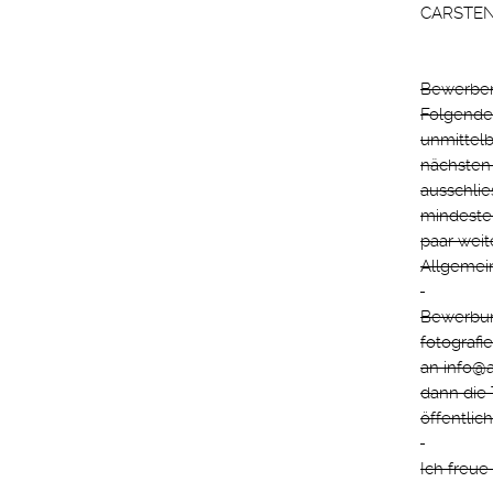
CARSTEN 
Bewerben 
Folgende 
unmittelb
nächsten
ausschlie
mindesten
paar weit
Allgemein
Bewerbung
fotografi
an info@a
dann die 
öffentlic
Ich freu