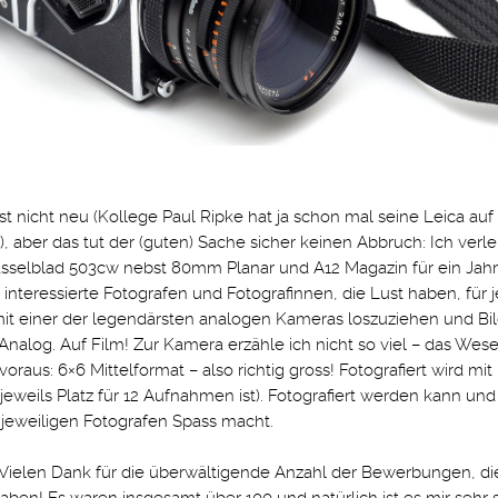
ist nicht neu (Kollege Paul Ripke hat ja schon mal seine Leica auf
), aber das tut der (guten) Sache sicher keinen Abbruch: Ich verle
selblad 503cw nebst 80mm Planar und A12 Magazin für ein Jahr 
 interessierte Fotografen und Fotografinnen, die Lust haben, für j
t einer der legendärsten analogen Kameras loszuziehen und Bil
nalog. Auf Film! Zur Kamera erzähle ich nicht so viel – das Wese
voraus: 6×6 Mittelformat – also richtig gross! Fotografiert wird mit 
jeweils Platz für 12 Aufnahmen ist). Fotografiert werden kann und s
jeweiligen Fotografen Spass macht.
Vielen Dank für die überwältigende Anzahl der Bewerbungen, di