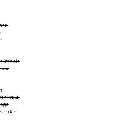
and.
,
n
 (mit ein
) der
er
ren wollt,
lege
, werden