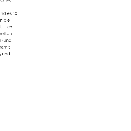
 schwer
ind es 10
h die
 – ich
netten
n (und
damit
5 und