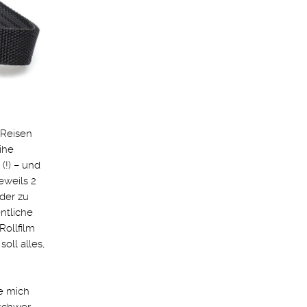
 Reisen
ihe
(!) – und
eweils 2
der zu
ntliche
Rollfilm
oll alles,
e mich