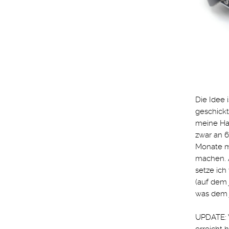
Die Idee 
geschickt
meine Has
zwar an 6
Monate mi
machen. A
setze ich 
(auf dem 
was dem 
UPDATE: 