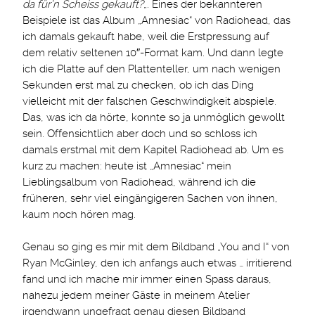
da für’n Scheiss gekauft?
„. Eines der bekannteren
Beispiele ist das Album „Amnesiac“ von Radiohead, das
ich damals gekauft habe, weil die Erstpressung auf
dem relativ seltenen 10″-Format kam. Und dann legte
ich die Platte auf den Plattenteller, um nach wenigen
Sekunden erst mal zu checken, ob ich das Ding
vielleicht mit der falschen Geschwindigkeit abspiele.
Das, was ich da hörte, konnte so ja unmöglich gewollt
sein. Offensichtlich aber doch und so schloss ich
damals erstmal mit dem Kapitel Radiohead ab. Um es
kurz zu machen: heute ist „Amnesiac“ mein
Lieblingsalbum von Radiohead, während ich die
früheren, sehr viel eingängigeren Sachen von ihnen,
kaum noch hören mag.
Genau so ging es mir mit dem Bildband „You and I“ von
Ryan McGinley, den ich anfangs auch etwas … irritierend
fand und ich mache mir immer einen Spass daraus,
nahezu jedem meiner Gäste in meinem Atelier
irgendwann ungefragt genau diesen Bildband