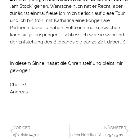
„am Stock“ gehen. Wahrscheinlich hat er Recht, aber
zunächst einmal freue ich mich tierisch auf diese Tour
und ich bin froh, mit Katharina eine kongeniale
Partnerin dabei zu haben. Sollte ich mal schwächeln,
kann sie ja einspringen – schliesslich war sie während
der Entstehung des Bildbands die ganze Zeit dabei … :)
In diesem Sinne: haltet die Ohren steif und bleibt mir
gewogen …
Cheers!
Andreas
VORIGER
NÄCHSTER
aj’s trivia (#70)
Leica Noctilux-M 1:1,25/75 asph. – ein Erfahrungsbericht