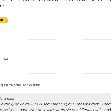
n werde – können Sie dies mit einer kleinen Spende tun. Jeder Eur
nk!
ichte!
ag zu "Radio Jorns #90"
Andreas!
 in der 90er Folge – im Zusammenhang mit Fotos auf dem Smar
dass Kunst dann zur Kunst wird, wenn sie der Öffentlichkeit zugä