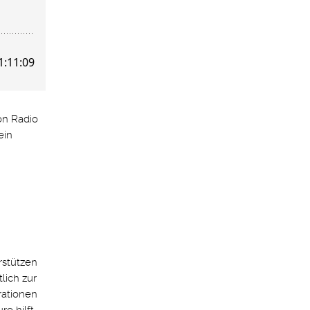
on Radio
ein
rstützen
lich zur
rationen