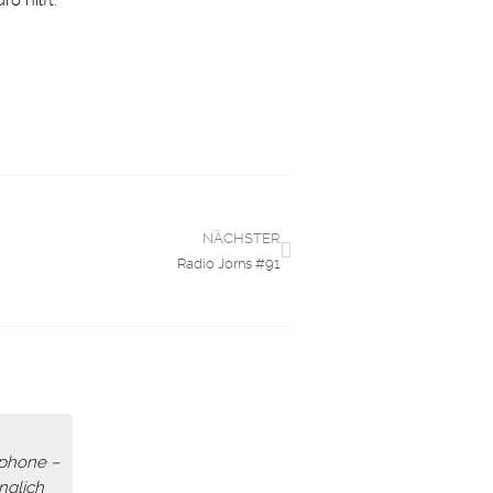
o hilft.
NÄCHSTER
Radio Jorns #91
tphone –
nglich