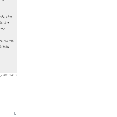
ch, der
ie im
erz
nn, wenn
rückt
25 um 14:27