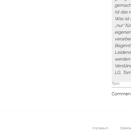
gemacht
Ist das 
Was ist
„nur“ fü
eigenen
verarbei
Beginnt
Leidens
werden?
Verstän
LG, To
Tom
Comments
Impressum
Datens