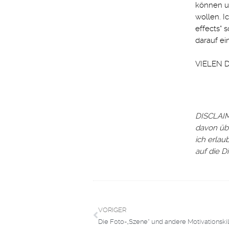
können u
wollen. I
effects“ 
darauf ei
VIELEN 
DISCLAIME
davon übe
ich erlau
auf die D
VORIGER
Die Foto-„Szene“ und andere Motivationskil