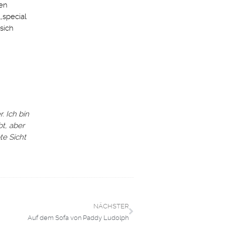
en
„special
sich
. Ich bin
bt, aber
te Sicht
NÄCHSTER
Auf dem Sofa von Paddy Ludolph