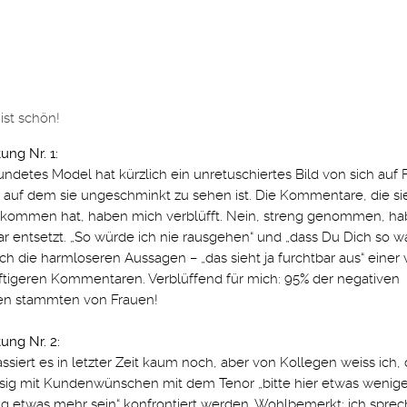
ist schön!
ng Nr. 1:
undetes Model hat kürzlich ein unretuschiertes Bild von sich auf
 auf dem sie ungeschminkt zu sehen ist. Die Kommentare, die si
ekommen hat, haben mich verblüfft. Nein, streng genommen, ha
r entsetzt. „So würde ich nie rausgehen“ und „dass Du Dich so wa
h die harmloseren Aussagen – „das sieht ja furchtbar aus“ einer
ftigeren Kommentaren. Verblüffend für mich: 95% der negativen
en stammten von Frauen!
ng Nr. 2:
assiert es in letzter Zeit kaum noch, aber von Kollegen weiss ich, 
sig mit Kundenwünschen mit dem Tenor „bitte hier etwas wenige
hig etwas mehr sein“ konfrontiert werden. Wohlbemerkt: ich sprec