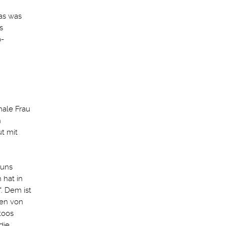
das was
s
p-
male Frau
n
t mit
 uns
 hat in
. Dem ist
den von
toos
die