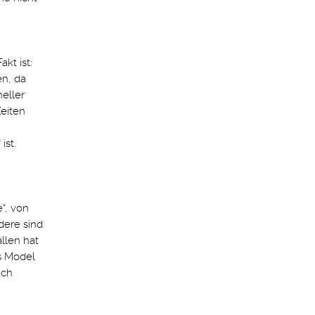
kt ist:
en, da
eller
Zeiten
ist.
“, von
dere sind
ällen hat
s Model
ach