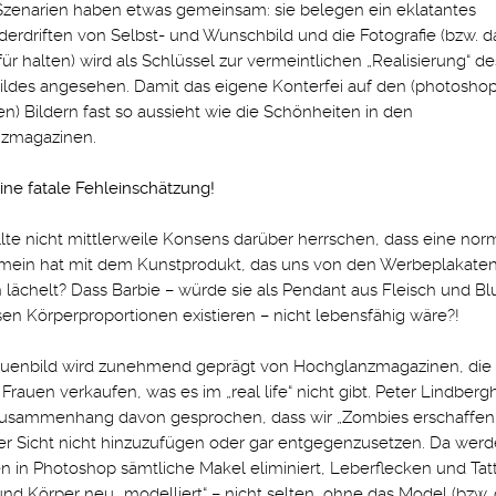
 Szenarien haben etwas gemeinsam: sie belegen ein eklatantes
erdriften von Selbst- und Wunschbild und die Fotografie (bzw. 
für halten) wird als Schlüssel zur vermeintlichen „Realisierung“ de
ldes angesehen. Damit das eigene Konterfei auf den (photosho
en) Bildern fast so aussieht wie die Schönheiten in den
zmagazinen.
ine fatale Fehleinschätzung!
lte nicht mittlerweile Konsens darüber herrschen, dass eine nor
emein hat mit dem Kunstprodukt, das uns von den Werbeplakate
lächelt? Dass Barbie – würde sie als Pendant aus Fleisch und Blu
en Körperproportionen existieren – nicht lebensfähig wäre?!
auenbild wird zunehmend geprägt von Hochglanzmagazinen, die
 Frauen verkaufen, was es im „real life“ nicht gibt. Peter Lindbergh
usammenhang davon gesprochen, dass wir „Zombies erschaffen“
er Sicht nicht hinzuzufügen oder gar entgegenzusetzen. Da wer
n in Photoshop sämtliche Makel eliminiert, Leberflecken und Tat
und Körper neu „modelliert“ – nicht selten, ohne das Model (bzw. 