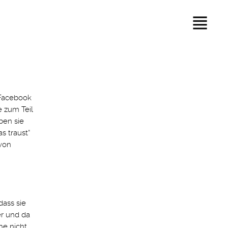
 Facebook
e zum Teil
ben sie
s traust“
 von
dass sie
r und da
he nicht