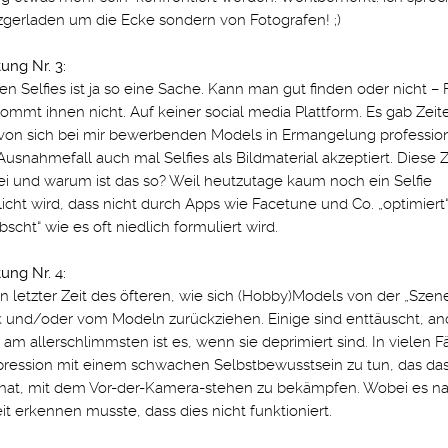
gerladen um die Ecke sondern von Fotografen! ;)
ng Nr. 3:
en Selfies ist ja so eine Sache. Kann man gut finden oder nicht – Fa
mmt ihnen nicht. Auf keiner social media Plattform. Es gab Zeit
von sich bei mir bewerbenden Models in Ermangelung profession
Ausnahmefall auch mal Selfies als Bildmaterial akzeptiert. Diese 
ei und warum ist das so? Weil heutzutage kaum noch ein Selfie
licht wird, dass nicht durch Apps wie Facetune und Co. „optimiert“ 
scht“ wie es oft niedlich formuliert wird.
ng Nr. 4:
in letzter Zeit des öfteren, wie sich (Hobby)Models von der „Szene
 und/oder vom Modeln zurückziehen. Einige sind enttäuscht, an
 am allerschlimmsten ist es, wenn sie deprimiert sind. In vielen F
pression mit einem schwachen Selbstbewusstsein zu tun, das da
 hat, mit dem Vor-der-Kamera-stehen zu bekämpfen. Wobei es n
eit erkennen musste, dass dies nicht funktioniert.