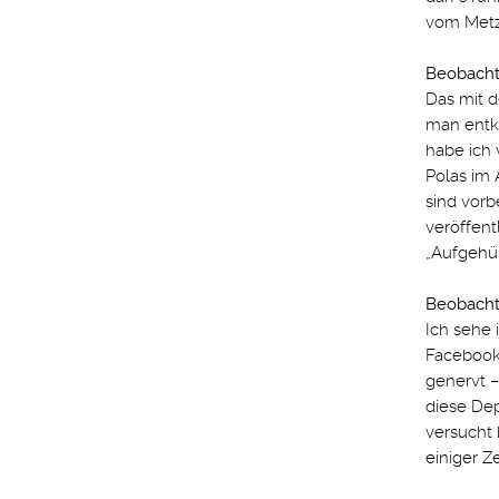
vom Metz
Beobachtu
Das mit d
man entko
habe ich 
Polas im 
sind vorb
veröffent
„Aufgehüb
Beobachtu
Ich sehe 
Facebook
genervt –
diese De
versucht
einiger Z