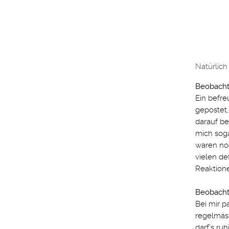
Natürlich 
Beobachtu
Ein befre
gepostet,
darauf b
mich soga
waren noc
vielen de
Reaktion
Beobachtu
Bei mir p
regelmäs
darf’s ru