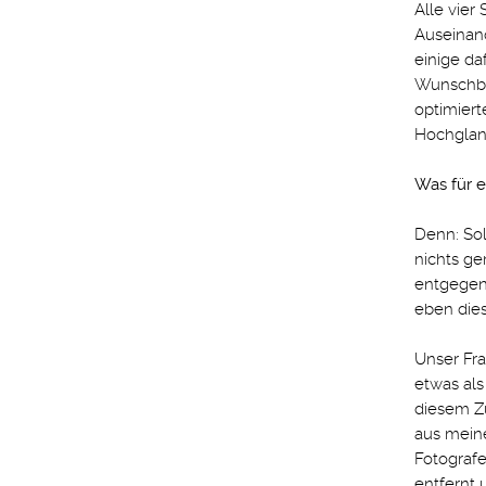
Alle vier
Auseinand
einige da
Wunschbi
optimiert
Hochglan
Was für e
Denn: Sol
nichts g
entgegen 
eben dies
Unser Fr
etwas als
diesem Z
aus mein
Fotografe
entfernt 