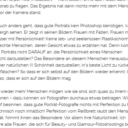
orab zu fragen. Das Ergebnis hat dann nichts mehr mit dem Men
vor der Kamera stand.
uch anders geht, dass gute Porträts kein Photoshop benötigen,
ergh sehen. Er zeigt in seinen Bildern Frauen mit Falten. Frauen m
ber mit Persönlichkeit! Keine leb- und seelenlosen Plastikschönh
echte Menschen, deren Gesicht etwas zu erzählen hat. Denn ko
 Porträts nicht DARAUF an: die Persönlichkeit eines Menschen
scht darzustellen? Das Besondere an diesem Menschen herauszu
iner natürlichen (!) Schönheit darzustellen; in’s beste Licht zu rüc
rfälschen? So dass er sich selbst auf den Bildern wieder erkennt.
 so, dass er sich auf den Bildern mag.
 wieder mehr Menschen mögen wie sie sind; sich quasi zu ihrem
nnen – dazu können wir Fotografen durchaus etwas beitragen. W
f besinnen, dass gute Porträt-Fotografie nichts mit Perfektion zu 
hnisch noch inhaltlich! Perfektion vom Reißbrett raubt den Men
ität. Nimmt ihnen das Besondere. Vor allem ihre Natürlichkeit. Ich
re alle Frauen, die sich für Beauty- und Glamour-Fotoshootings b