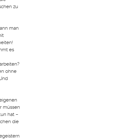
schen zu
 kann man
it
eiten!
mmt es
arbeiten?
ken ohne
 Und
 eigenen
ir müssen
tun hat –
schen die
egeistern